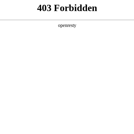
店查询
关于z6com·尊龙
ER