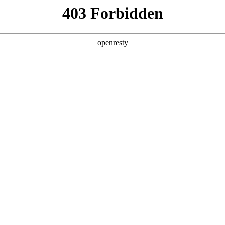
店查询
关于z6com·尊龙