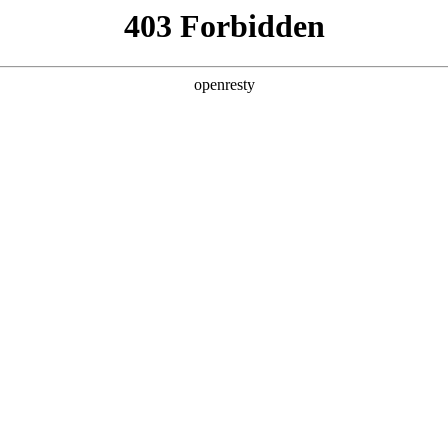
店查询
关于z6com·尊龙